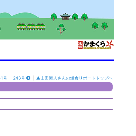
41号
|
243号
|
▲山田海人さんの鎌倉リポートトップへ