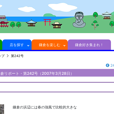
店を探す
鎌倉を楽しむ
鎌倉好き集まれ！
ップ
第242号
2
倉リポート・第242号（2007年3月28日）
鎌倉の浜辺には春の強風で比較的大きな