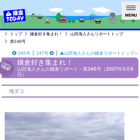
MENU
トップ
鎌倉好き集まれ！
山田海人さんリポートトップ
第246号
245号
|
247号
|
▲山田海人さんの鎌倉リポートトップへ
鎌倉好き集まれ！
山田海人さんの鎌倉リポート・第246号（2007年5月9
日）
地ダコ