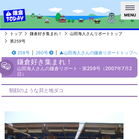
MENU
トップ
鎌倉好き集まれ！
山田海人さんリポートトップ
第259号
258号
|
260号
|
▲山田海人さんの鎌倉リポートトップへ
鎌倉好き集まれ！
山田海人さんの鎌倉リポート・第259号（2007年7月2
日）
朝顔のような貝と地ダコ