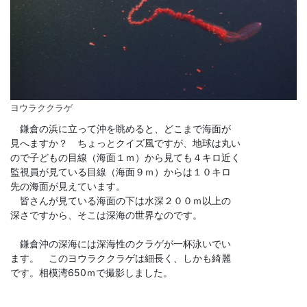
ヨウラククラゲ
鎌倉の浜に立って沖を眺めると、どこまで海面が
見へますか？ ちょっとクイズ風ですが、地球は丸い
ので子どもの目線（海面１ｍ）から見ても４キロ近く
監視員が見ている目線（海面９ｍ）からは１０キロ
先の海面が見えています。
皆さんが見ている海面の下は水深２００ｍ以上の
深さですから、そこは深海の世界なのです。
鎌倉沖の深海には深海性のクラゲが一杯泳いでい
ます。 このヨウラククラゲは細長く、しかも綺麗
です。相模湾650ｍで撮影しました。