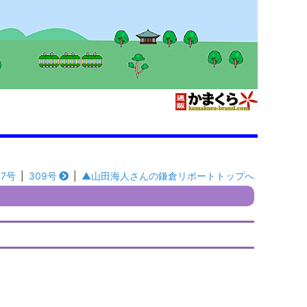
07号
|
309号
|
▲山田海人さんの鎌倉リポートトップへ