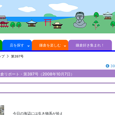
店を探す
鎌倉を楽しむ
鎌倉好き集まれ！
ップ
第397号
3
リポート・第397号（2008年10月7日）
今日の海辺には生き物系が拾え