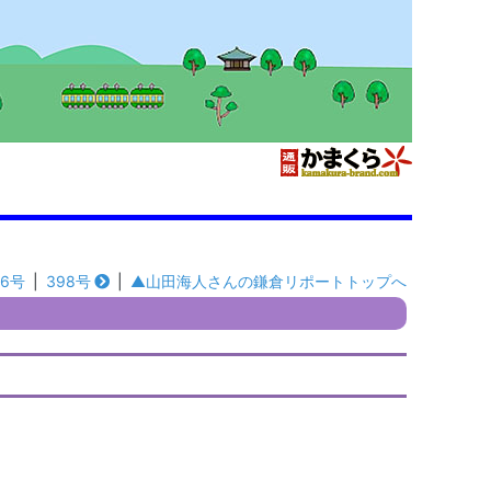
96号
|
398号
|
▲山田海人さんの鎌倉リポートトップへ