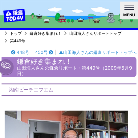
MENU
トップ
鎌倉好き集まれ！
山田海人さんリポートトップ
第449号
448号
|
450号
|
▲山田海人さんの鎌倉リポートトップへ
鎌倉好き集まれ！
山田海人さんの鎌倉リポート・第449号（2009年5月9
日）
湘南ビーチエフエム