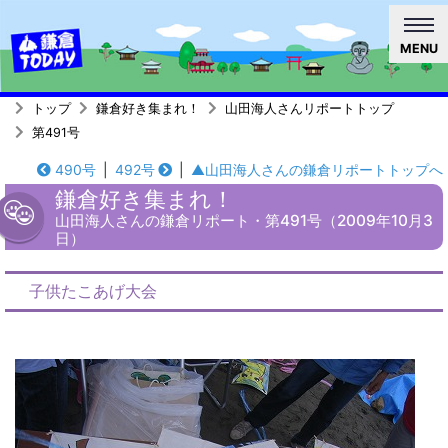
MENU
トップ
鎌倉好き集まれ！
山田海人さんリポートトップ
第491号
490号
|
492号
|
▲山田海人さんの鎌倉リポートトップへ
鎌倉好き集まれ！
山田海人さんの鎌倉リポート・第491号（2009年10月3
日）
子供たこあげ大会