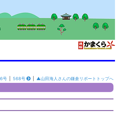
66号
|
568号
|
▲山田海人さんの鎌倉リポートトップへ