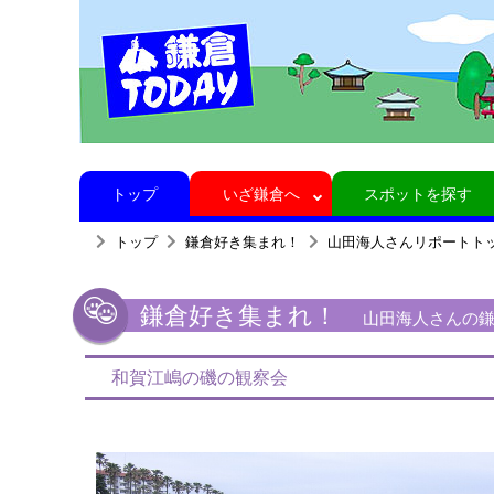
トップ
いざ鎌倉へ
スポットを探す
トップ
鎌倉好き集まれ！
山田海人さんリポートト
鎌倉好き集まれ！
山田海人さんの鎌
和賀江嶋の磯の観察会