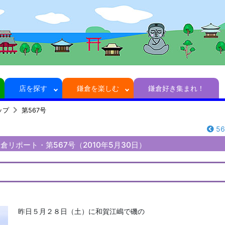
店を探す
鎌倉を楽しむ
鎌倉好き集まれ！
ップ
第567号
5
倉リポート・第567号（2010年5月30日）
昨日５月２８日（土）に和賀江嶋で磯の