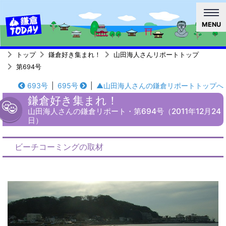
MENU
トップ
鎌倉好き集まれ！
山田海人さんリポートトップ
第694号
693号
|
695号
|
▲山田海人さんの鎌倉リポートトップへ
鎌倉好き集まれ！
山田海人さんの鎌倉リポート・第694号（2011年12月24
日）
ビーチコーミングの取材