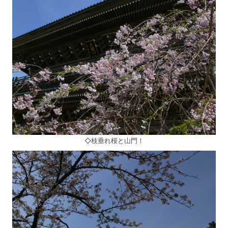
◇枝垂れ桜と山門！