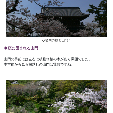
◇境内の桜と山門！
◆桜に囲まれる山門！
山門の手前には左右に枝垂れ桜の木があり満開でした。
本堂前から見る桜越しの山門は壮観ですね。