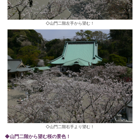
◇山門二階左手から望む！
◇山門二階右手より望む！
◆山門二階から望む桜の景色！