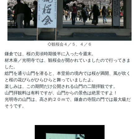
◇観桜会４／５、４／６
鎌倉では、桜の見頃時期後半に入った今週末。
材木座／光明寺では、観桜会が開かれていましたので行ってきま
した。
総門を通り山門を潜ると、本堂前の境内では桜が満開、風が吹く
と桜の花びらがひらひらと舞っていましたよ。
楽しみは、この期間だけ公開される山門の二階拝観です。
山門拝観料は有料ですが、山門からの景色は絶景ですよ！
光明寺の山門は、高さ約２０ｍで、鎌倉の寺院の門では最大級だ
そうです。