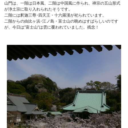
山門は、一階は日本風、二階は中国風に作られ、禅宗の五山形式
が浄土宗に取り入れられたそうです。
二階には釈迦三尊･四天王・十六羅漢が祀られています。
二階からの由比ヶ浜･江ノ島・富士山の眺めはすばらしいのです
が、今日は”富士山”は雲に覆われていました。残念！