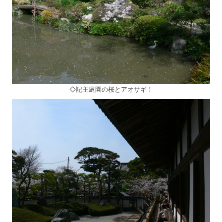
◇記主庭園の桜とアオサギ！