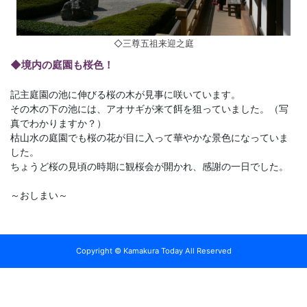
◇三尊五祖来迎之庭
◆境内の庭園も桜色！
記主庭園の池に伸びる桜の木が見事に咲いています。
その木の下の池には、アオサギが来て餌を狙っていました。（写
真でわかりますか？）
枯山水の庭園でも桜の花が目に入って華やかな景色になっていま
した。
ちょうど桜の見頃の時期に観桜会が開かれ、感謝の一日でした。
～おしまい～
Copyright © Kamakura Today All Reserved