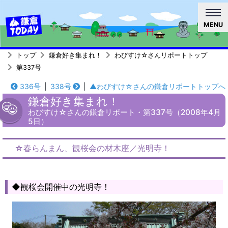
MENU
トップ
鎌倉好き集まれ！
わびすけ☆さんリポートトップ
第337号
336号
|
338号
|
▲わびすけ☆さんの鎌倉リポートトップへ
鎌倉好き集まれ！
わびすけ☆さんの鎌倉リポート・第337号（2008年4月
5日）
☆春らんまん、観桜会の材木座／光明寺！
◆観桜会開催中の光明寺！