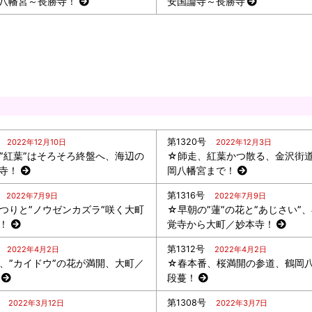
八幡宮～長勝寺！
安国論寺～長勝寺
第1320号
2022年12月10日
2022年12月3日
”紅葉”はそろそろ終盤へ、海辺の
☆師走、紅葉かつ散る、金沢街
寺！
岡八幡宮まで！
第1316号
2022年7月9日
2022年7月9日
つりと”ノウゼンカズラ”咲く大町
☆早朝の”蓮”の花と”あじさい”
！
覚寺から大町／妙本寺！
第1312号
2022年4月2日
2022年4月2日
、”カイドウ”の花が満開、大町／
☆春本番、桜満開の参道、鶴岡
段蔓！
第1308号
2022年3月12日
2022年3月7日