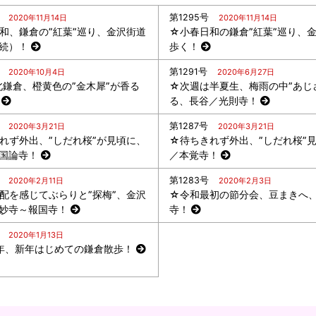
第1295号
2020年11月14日
2020年11月14日
和、鎌倉の”紅葉”巡り、金沢街道
☆小春日和の鎌倉”紅葉”巡り、
続）！
歩く！
第1291号
2020年10月4日
2020年6月27日
o北鎌倉、橙黄色の”金木犀”が香る
☆次週は半夏生、梅雨の中”あじ
る、長谷／光則寺！
第1287号
2020年3月21日
2020年3月21日
れず外出、”しだれ桜”が見頃に、
☆待ちきれず外出、”しだれ桜”
国論寺！
／本覚寺！
第1283号
2020年2月11日
2020年2月3日
配を感じてぶらりと”探梅”、金沢
☆令和最初の節分会、豆まきへ
妙寺～報国寺！
寺！
2020年1月13日
0年、新年はじめての鎌倉散歩！