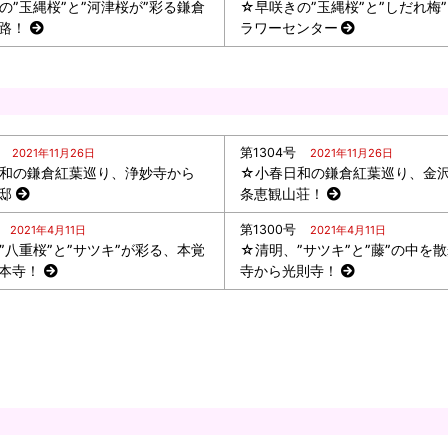
の”玉縄桜”と”河津桜が”彩る鎌倉
☆早咲きの”玉縄桜”と”しだれ梅
路！
ラワーセンター
第1304号
2021年11月26日
2021年11月26日
和の鎌倉紅葉巡り、浄妙寺から
☆小春日和の鎌倉紅葉巡り、金沢
邸
条恵観山荘！
第1300号
2021年4月11日
2021年4月11日
”八重桜”と”サツキ”が彩る、本覚
☆清明、”サツキ”と”藤”の中を
本寺！
寺から光則寺！