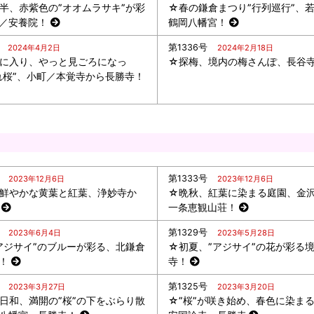
半、赤紫色の”オオムラサキ”が彩
☆春の鎌倉まつり”行列巡行”、
／安養院！
鶴岡八幡宮！
第1336号
2024年4月2日
2024年2月18日
に入り、やっと見ごろになっ
☆探梅、境内の梅さんぽ、長谷
れ桜”、小町／本覚寺から長勝寺！
第1333号
2023年12月6日
2023年12月6日
鮮やかな黄葉と紅葉、浄妙寺か
☆晩秋、紅葉に染まる庭園、金
一条恵観山荘！
第1329号
2023年6月4日
2023年5月28日
アジサイ”のブルーが彩る、北鎌倉
☆初夏、”アジサイ”の花が彩る
！
寺！
第1325号
2023年3月27日
2023年3月20日
日和、満開の”桜”の下をぶらり散
☆”桜”が咲き始め、春色に染ま