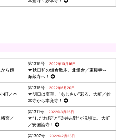
本覚寺～妙本寺！
第1319号
2022年10月16日
道から鶴
☆秋日和の鎌倉散歩、北鎌倉／東慶寺～
海蔵寺へ！
第1315号
2022年6月20日
、小町／本
☆明日は夏至、”あじさい”彩る、大町／妙
本寺から本覚寺！
第1311号
2022年3月26日
八幡宮／
☆”しだれ桜”と”染井吉野”が見頃に、大町
／安国論寺！
第1307号
2022年2月23日