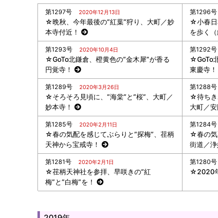
第1297号
第1296号
2020年12月13日
☆晩秋、今年最後の”紅葉”狩り、大町／妙
☆小春日
本寺付近！
を歩く（
第1293号
第1292号
2020年10月4日
☆GoTo北鎌倉、橙黄色の”金木犀”が香る
☆GoT
円覚寺！
東慶寺！
第1289号
第1288号
2020年3月26日
☆そろそろ見頃に、”海棠”と”桜”、大町／
☆待ちき
妙本寺！
大町／安
第1285号
第1284号
2020年2月11日
☆春の気配を感じてぶらりと”探梅”、荏柄
☆春の気
天神から宝戒寺！
街道／浄
第1281号
第1280号
2020年2月1日
☆荏柄天神社を参拝、早咲きの”紅
☆202
梅”と”白梅”を！
2019年