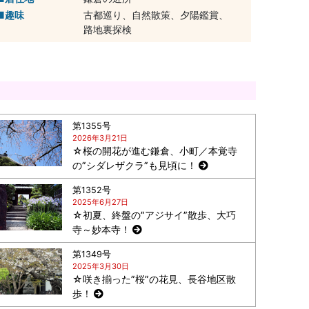
趣味
古都巡り、自然散策、夕陽鑑賞、
路地裏探検
第1355号
2026年3月21日
☆桜の開花が進む鎌倉、小町／本覚寺
の”シダレザクラ”も見頃に！
第1352号
2025年6月27日
☆初夏、終盤の”アジサイ”散歩、大巧
寺～妙本寺！
第1349号
2025年3月30日
☆咲き揃った”桜”の花見、長谷地区散
歩！