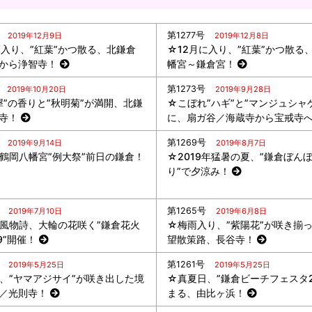
第1277号
2019年12月9日
2019年12月8日
に入り、”紅葉”かつ散る、北鎌倉
☆12月に入り、”紅葉”かつ散る
から浄智寺！
幡宮～鎌倉宮！
第1273号
2019年10月20日
2019年9月28日
犀”の香りと”秋明菊”が満開、北鎌
☆こぼれ”ハギ”と”マンジュシャ
寺！
に、扇ガ谷／海蔵寺から宝戒寺
第1269号
2019年9月14日
2019年8月7日
鶴岡八幡宮”例大祭”前日の鎌倉！
☆2019年猛暑の夏、”鎌倉ぼん
り”で夕涼み！
第1265号
2019年7月10日
2019年6月8日
風物詩、大輪の花咲く”鎌倉花火
☆梅雨入り、”紫陽花”が咲き揃
9”開催！
望散策路、長谷寺！
第1261号
2019年5月25日
2019年5月25日
、”ヤマアジサイ”が咲き出した境
☆真夏日、”鎌倉ビーチフェスタ20
／光則寺！
まる、由比ヶ浜！