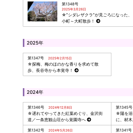
第1348号
2025年3月26日
☆”シダレザクラ”が見ごろになった、
小町～大町散歩！
2025年
第1347号
2025年2月15日
☆探梅、梅のほのかな香りを求めて散
歩、長谷寺から本覚寺！
2024年
第1346号
第1345号
2024年12月8日
☆遅れてやってきた紅葉めぐり、金沢街
☆陽を浴
道／一条恵観山荘から覚園寺へ
に、材木
第1342号
第1341号
2024年5月26日