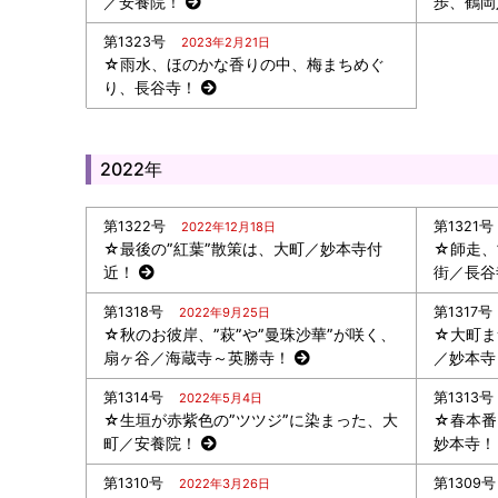
／安養院！
歩、鶴岡
第1323号
2023年2月21日
☆雨水、ほのかな香りの中、梅まちめぐ
り、長谷寺！
2022年
第1322号
第1321号
2022年12月18日
☆最後の”紅葉”散策は、大町／妙本寺付
☆師走、
近！
街／長谷
第1318号
第1317号
2022年9月25日
☆秋のお彼岸、”萩”や”曼珠沙華”が咲く、
☆大町ま
扇ヶ谷／海蔵寺～英勝寺！
／妙本寺
第1314号
第1313号
2022年5月4日
☆生垣が赤紫色の”ツツジ”に染まった、大
☆春本番
町／安養院！
妙本寺！
第1310号
第1309号
2022年3月26日