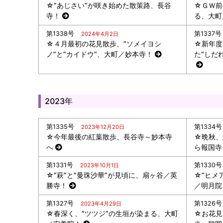
☆”あじさい”が咲き始めた散策路、長谷
☆ＧＷ前
寺！
る、大町
第1338号
第1337号
2024年4月2日
☆４月最初の花見散歩、”ソメイヨシ
☆新年度
ノ”と”カイドウ”、大町／妙本寺！
た”しだ
2023年
第1335号
第1334号
2023年12月20日
☆今年最後の紅葉散歩、長谷寺～妙本寺
☆晩秋、
へ
ら報国寺
第1331号
第1330号
2023年10月1日
☆”萩”と”曼珠沙華”が見頃に、扇ヶ谷／英
☆”ヒメ
勝寺！
／明月院
第1327号
第1326号
2023年4月29日
☆春深く、”ツツジ”の生垣が染まる、大町
☆お花見