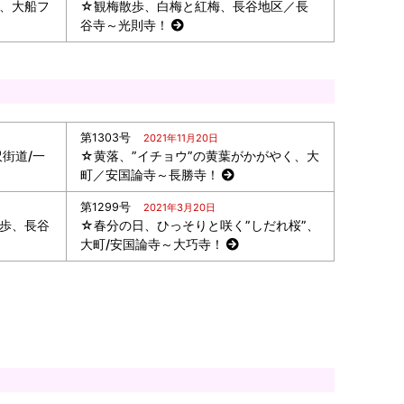
”、大船フ
☆観梅散歩、白梅と紅梅、長谷地区／長
谷寺～光則寺！
第1303号
2021年11月20日
街道/一
☆黄落、”イチョウ”の黄葉がかがやく、大
町／安国論寺～長勝寺！
第1299号
2021年3月20日
散歩、長谷
☆春分の日、ひっそりと咲く”しだれ桜”、
大町/安国論寺～大巧寺！