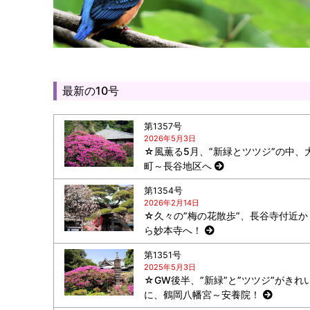
最新の10号
第1357号
2026年5月3日
☆風薫る5月、”新緑とツツジ”の中、
町～長谷地区へ
第1354号
2026年2月14日
☆久々の”梅の花散歩”、長谷寺付近か
ら妙本寺へ！
第1351号
2025年5月3日
☆GW後半、”新緑”と”ツツジ”がきれ
に、鶴岡八幡宮～安養院！