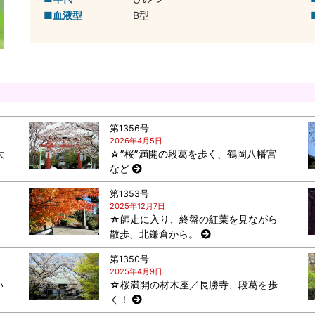
血液型
B型
第1356号
2026年4月5日
大
☆”桜”満開の段葛を歩く、鶴岡八幡宮
など
第1353号
2025年12月7日
☆師走に入り、終盤の紅葉を見ながら
散歩、北鎌倉から。
第1350号
2025年4月9日
い
☆桜満開の材木座／長勝寺、段葛を歩
く！