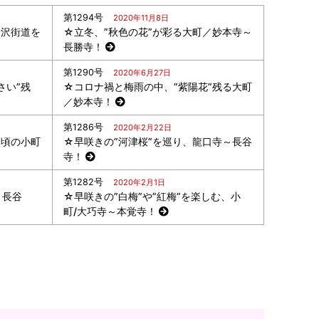
第1294号
2020年11月8日
金沢街道を
☆立冬、”秋色の花”が彩る大町／妙本寺～
長勝寺！
第1290号
2020年6月27日
さい”残
☆コロナ禍と梅雨の中、”紫陽花”残る大町
／妙本寺！
第1286号
2020年2月22日
見頃の小町
☆早咲きの”河津桜”を巡り、龍口寺～長谷
寺！
第1282号
2020年2月1日
、長谷
☆早咲きの”白梅”や”紅梅”を楽しむ、小
町/大巧寺～本覚寺！