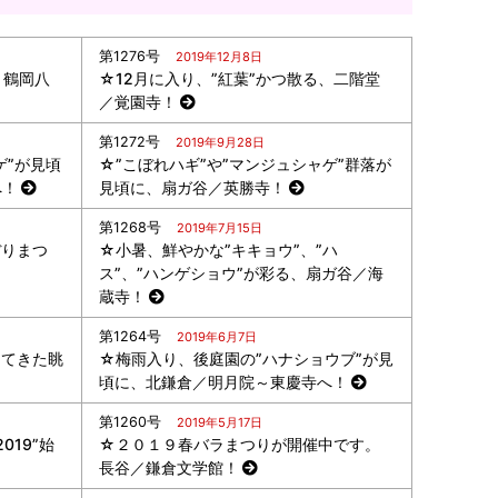
第1276号
2019年12月8日
、鶴岡八
☆12月に入り、”紅葉”かつ散る、二階堂
／覚園寺！
第1272号
2019年9月28日
ゲ”が見頃
☆”こぼれハギ”や”マンジュシャゲ”群落が
へ！
見頃に、扇ガ谷／英勝寺！
第1268号
2019年7月15日
ぼりまつ
☆小暑、鮮やかな”キキョウ”、”ハ
ス”、”ハンゲショウ”が彩る、扇ガ谷／海
蔵寺！
第1264号
2019年6月7日
ってきた眺
☆梅雨入り、後庭園の”ハナショウブ”が見
頃に、北鎌倉／明月院～東慶寺へ！
第1260号
2019年5月17日
19”始
☆２０１９春バラまつりが開催中です。
長谷／鎌倉文学館！