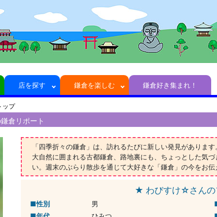
店を探す
鎌倉を楽しむ
鎌倉好き集まれ！
トップ
の鎌倉リポート
「四季折々の鎌倉」は、訪れるたびに新しい発見があります
大自然に囲まれる古都鎌倉、路地裏にも、ちょっとした気づ
い。週末のぶらり散歩を通じて大好きな「鎌倉」の今をお伝
★ わびすけ☆さんの
性別
男
年代
ひみつ