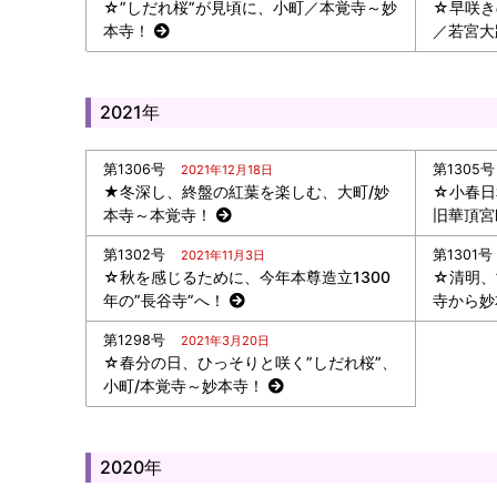
☆”しだれ桜”が見頃に、小町／本覚寺～妙
☆早咲き
本寺！
／若宮大
2021年
第1306号
第1305号
2021年12月18日
★冬深し、終盤の紅葉を楽しむ、大町/妙
☆小春日
本寺～本覚寺！
旧華頂宮
第1302号
第1301号
2021年11月3日
☆秋を感じるために、今年本尊造立1300
☆清明、
年の”長谷寺”へ！
寺から妙
第1298号
2021年3月20日
☆春分の日、ひっそりと咲く”しだれ桜”、
小町/本覚寺～妙本寺！
2020年