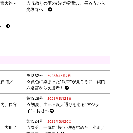
若宮大路～
☆花散りの雨の後の”桜”散歩、長谷寺から
光則寺へ！
寺！
第1332号
2023年12月2日
沢街道／
☆黄色に染まった”銀杏”が見ごろに、鶴岡
八幡宮から長勝寺！
第1328号
2023年5月28日
境内、長谷
☆初夏、由比ヶ浜大通りを彩る”アジサ
イ”～長谷へ
第1324号
2023年3月20日
る、大町／
☆春分、一気に”桜”が咲き始めた、小町／