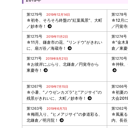
第1279号
第1278号
2019年12月14日
☆初冬、そろそろ終盤の”紅葉風景”、大町
☆12月
／妙本寺！
／円覚寺
第1275号
第1274号
2019年11月2日
☆11月、鎌倉市の花、”リンドウ”がきれい
☆”金木
に、扇ガ谷／海蔵寺！
倉／東慶
第1271号
第1270号
2019年9月21日
☆お彼岸にぶらり、北鎌倉／円覚寺から
☆仲秋、
東慶寺！
第1267号
第1266号
2019年7月15日
☆小暑、”ノウゼンカズラ”と”アジサイ”の
☆初夏の
残景がきれいに、大町／妙本寺！
大会201
第1263号
第1262号
2019年6月7日
☆梅雨入り、”ヒメアジサイ”の参道彩る、
☆風薫る
北鎌倉／明月院！
内、長谷