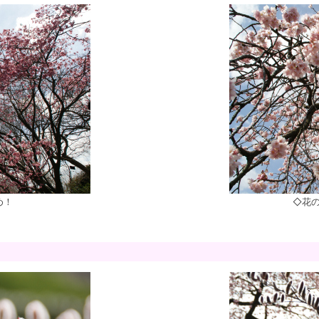
め！
◇花