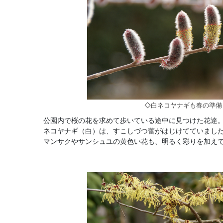
◇白ネコヤナギも春の準備
公園内で桜の花を求めて歩いている途中に見つけた花達
ネコヤナギ（白）は、すこしづつ蕾がはじけてていまし
マンサクやサンシュユの黄色い花も、明るく彩りを加え