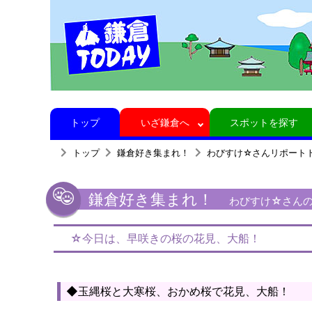
トップ
いざ鎌倉へ
スポットを探す
トップ
鎌倉好き集まれ！
わびすけ☆さんリポート
鎌倉好き集まれ！
わびすけ☆さんの
☆今日は、早咲きの桜の花見、大船！
◆玉縄桜と大寒桜、おかめ桜で花見、大船！