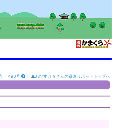
号
|
490号
|
▲わびすけ☆さんの鎌倉リポートトップへ