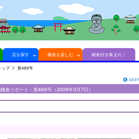
店を探す
鎌倉を楽しむ
鎌倉好き集まれ！
トップ
第489号
488
鎌倉リポート・第489号（2009年3月7日）