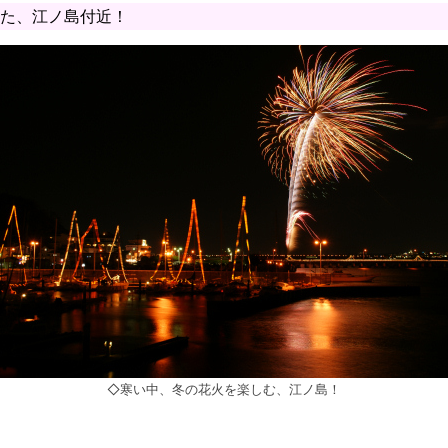
た、江ノ島付近！
◇寒い中、冬の花火を楽しむ、江ノ島！