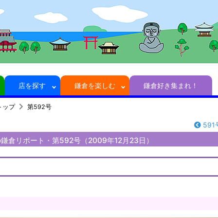
店を探す
鎌倉を楽しむ
鎌倉好き集まれ！
トップ
第592号
591
倉リポート・第592号（2009年12月23日）