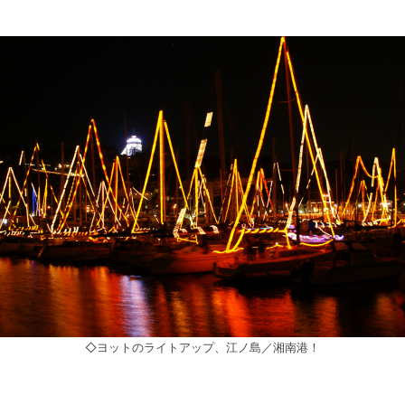
◇ヨットのライトアップ、江ノ島／湘南港！