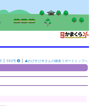
号
|
593号
|
▲わびすけ☆さんの鎌倉リポートトップへ