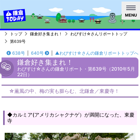
MENU
トップ
鎌倉好き集まれ！
わびすけ☆さんリポートトップ
第639号
638号
|
640号
|
▲わびすけ☆さんの鎌倉リポートトップへ
鎌倉好き集まれ！
わびすけ☆さんの鎌倉リポート・第639号（2010年5月
22日）
☆薫風の中、梅の実も膨らむ、北鎌倉／東慶寺！
◆カルミア(アメリカシャクナゲ）が満開になった、東慶
寺