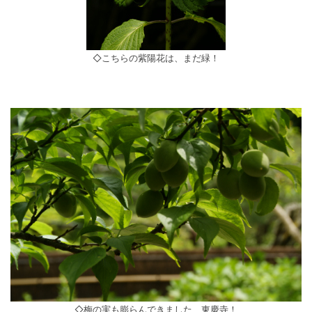
◇こちらの紫陽花は、まだ緑！
◇梅の実も膨らんできました、東慶寺！