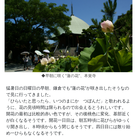
◆早朝に咲く”蓮の花”、本覚寺
猛暑日の日曜日の早朝、鎌倉でも”蓮の花”が咲き出したそうなの
で見に行ってきました。
「ひらいたと思ったら、いつのまにか つぼんだ」と歌われるよ
うに、花の見頃時間は限られるので出会えるとうれしいです。
開花の最初は比較的赤い色ですが、その後桃色に変化、基部近く
が白くなるそうです。開花一日目は、朝五時頃に花びらがゆっく
り開き出し、８時頃からもう閉じるそうです。四日目には散り始
め一ひらもなくなるそうです。