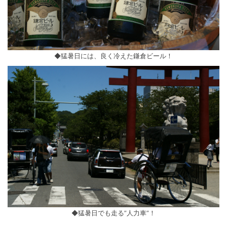
◆猛暑日には、良く冷えた鎌倉ビール！
◆猛暑日でも走る”人力車”！