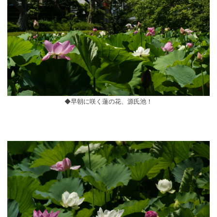
◆早朝に咲く蓮の花、源氏池！