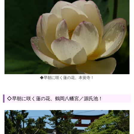
◆早朝に咲く蓮の花、本覚寺！
◇早朝に咲く蓮の花、鶴岡八幡宮／源氏池！