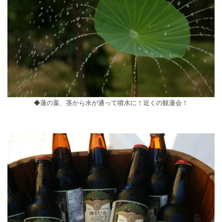
◆蓮の葉、茎から水が通って噴水に！近くの観蓮会！