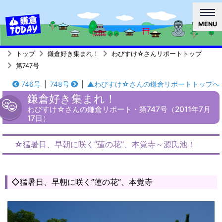
MENU
トップ
鎌倉好き集まれ！
わびすけ☆さんリポートトップ
第747号
746号
|
748号
|
▲わびすけ☆さんの鎌倉リポートトップへ
鎌倉好き集まれ！
わびすけ☆さんの鎌倉リポート・第747号（2011年7月
17日）
☆猛暑日、早朝に咲く”蓮の花”、本覚寺～源氏池！
◇猛暑日、早朝に咲く”蓮の花”、本覚寺