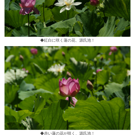
◆紅白に咲く蓮の花、源氏池！
◆赤い蓮の花が咲く、源氏池！