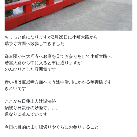
ちょっと前になりますが2月28日に小町大路から
瑞泉寺方面へ散歩してきました
鎌倉駅から大巧寺へお庭を見てお参りをして小町大路へ
若宮大路から中に入ると車は通りますが
のんびりとした雰囲気です
赤い橋は宝戒寺方面へ向う途中滑川にかかる琴弾橋です
きれいです
ここから日蓮上人辻説法跡
鍋被り日親様の妙隆寺。。。
道なりに並んでいます
今日の目的はまず腹切りやぐらにお参りすること