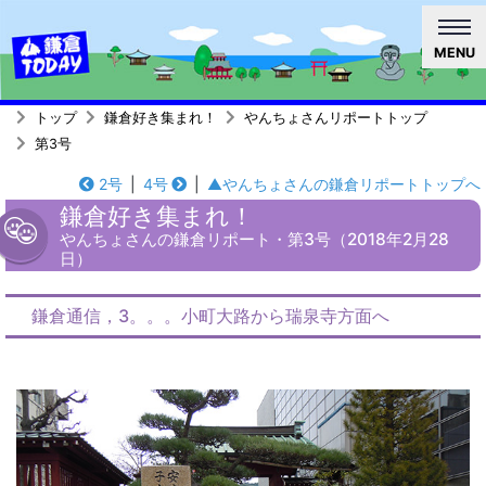
MENU
トップ
鎌倉好き集まれ！
やんちょさんリポートトップ
第3号
2号
|
4号
|
▲やんちょさんの鎌倉リポートトップへ
鎌倉好き集まれ！
やんちょさんの鎌倉リポート・第3号（2018年2月28
日）
鎌倉通信，3。。。小町大路から瑞泉寺方面へ