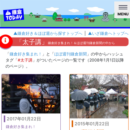
MENU
▲鎌倉好き＆ほぼ週から探すトップへ
|
▲いざ鎌倉へトップへ
「太子講」
鎌倉好き集まれ！＆ほぼ週刊鎌倉新聞の中から
「
鎌倉好き集まれ！
」と「
ほぼ週刊鎌倉新聞
」の中からハッシュ
タグ「
#太子講
」がついたページの一覧です（2008年1月1日以降
のページ）。
2017年01月22日
2015年01月22日
鎌倉好き集まれ！