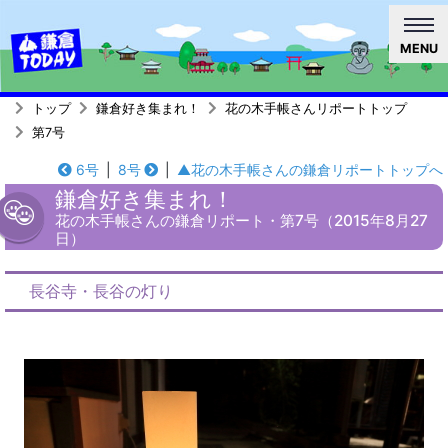
MENU
トップ
鎌倉好き集まれ！
花の木手帳さんリポートトップ
第7号
6号
|
8号
|
▲花の木手帳さんの鎌倉リポートトップへ
鎌倉好き集まれ！
花の木手帳さんの鎌倉リポート・第7号（2015年8月27
日）
長谷寺・長谷の灯り