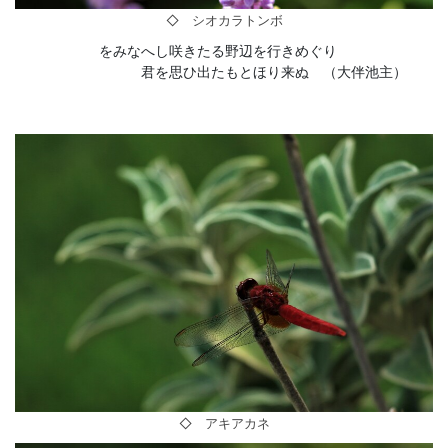
◇ シオカラトンボ
をみなへし咲きたる野辺を行きめぐり
君を思ひ出たもとほり来ぬ （大伴池主）
◇ アキアカネ