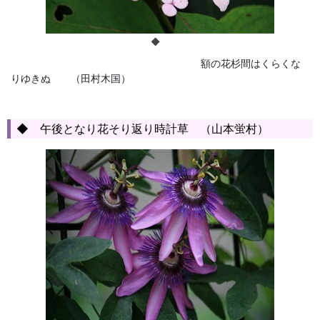
◆
額の花杉間はくらくな
りゆきぬ （田村木国）
◆ 午後となり花そり返り時計草 （山本蛍村）