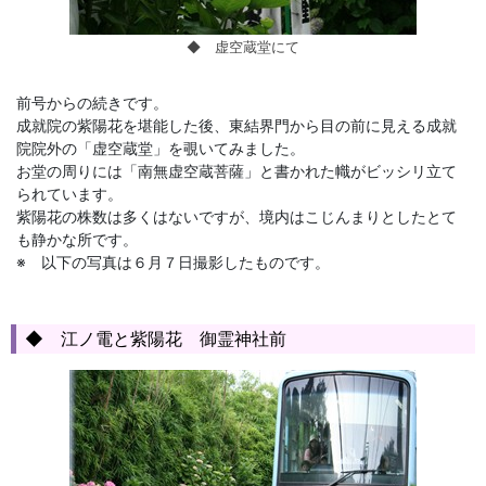
◆ 虚空蔵堂にて
前号からの続きです。
成就院の紫陽花を堪能した後、東結界門から目の前に見える成就
院院外の「虚空蔵堂」を覗いてみました。
お堂の周りには「南無虚空蔵菩薩」と書かれた幟がビッシリ立て
られています。
紫陽花の株数は多くはないですが、境内はこじんまりとしたとて
も静かな所です。
※ 以下の写真は６月７日撮影したものです。
◆ 江ノ電と紫陽花 御霊神社前