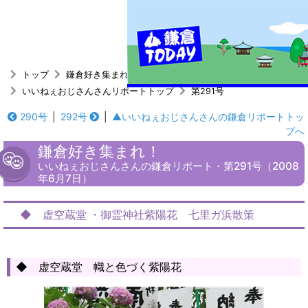
トップ
鎌倉好き集まれ！
いいねぇおじさんさんリポートトップ
第291号
290号
|
292号
|
▲いいねぇおじさんさんの鎌倉リポートトッ
プへ
鎌倉好き集まれ！
いいねぇおじさんさんの鎌倉リポート・第291号（2008
年6月7日）
◆ 虚空蔵堂 ・御霊神社紫陽花 七里ガ浜散策
◆ 虚空蔵堂 幟と色づく紫陽花