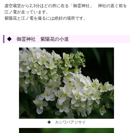
虚空蔵堂から2,3分ほどの所に在る「御霊神社」 神社の直ぐ前を
江ノ電が走っています。
紫陽花と江ノ電を撮るには絶好の場所です。
◆ 御霊神社 紫陽花の小道
◆ カシワバアジサイ