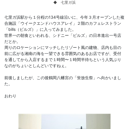
◆ 七里ガ浜
七里ガ浜駅から１分程の134号線沿いに、今年３月オープンした複
合施設「ウイークエンドハウスアレイ」２階のカフェレストラン
「bills（ビルズ）」に入ってみました。
世界一の朝食といわれる、シドニー「ビルズ」の日本進出一号店
だとか。
周りのロケーションにマッチしたリゾート風の建物、店内も目の
前に広がる湘南の海を一望できる雰囲気のあるお店ですが、受付
を通してから入店するまで１時間〜１時間半待ちという人気ぶり
なのがちょいとしんどいですねぇ。
前後しましたが、この後鶴岡八幡宮の「蛍放生祭」へ向かいまし
た。
おわり