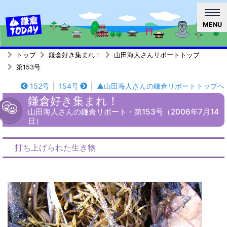
MENU
トップ
鎌倉好き集まれ！
山田海人さんリポートトップ
第153号
152号
|
154号
|
▲山田海人さんの鎌倉リポートトップへ
鎌倉好き集まれ！
山田海人さんの鎌倉リポート・第153号（2006年7月14
日）
打ち上げられた生き物