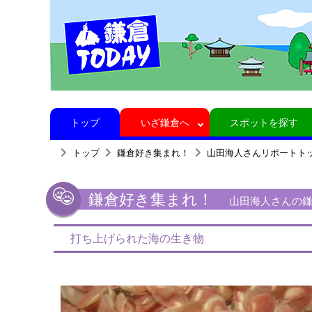
トップ
いざ鎌倉へ
スポットを探す
トップ
鎌倉好き集まれ！
山田海人さんリポートト
鎌倉好き集まれ！
山田海人さんの鎌
打ち上げられた海の生き物