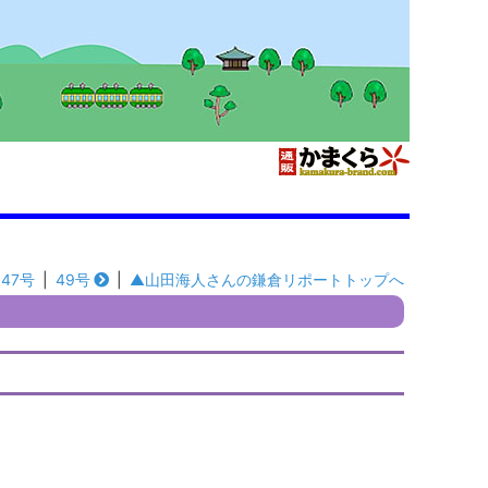
47号
|
49号
|
▲山田海人さんの鎌倉リポートトップへ