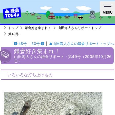
MENU
トップ
鎌倉好き集まれ！
山田海人さんリポートトップ
第49号
48号
|
50号
|
▲山田海人さんの鎌倉リポートトップへ
鎌倉好き集まれ！
山田海人さんの鎌倉リポート・第49号（2005年10月26
日）
いろいろな打ち上げもの