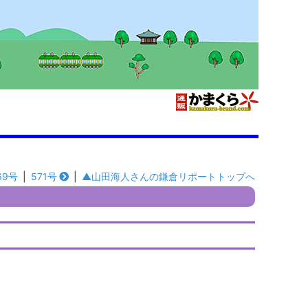
69号
|
571号
|
▲山田海人さんの鎌倉リポートトップへ