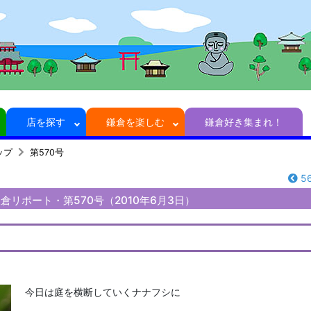
店を探す
鎌倉を楽しむ
鎌倉好き集まれ！
ップ
第570号
5
倉リポート・第570号（2010年6月3日）
今日は庭を横断していくナナフシに