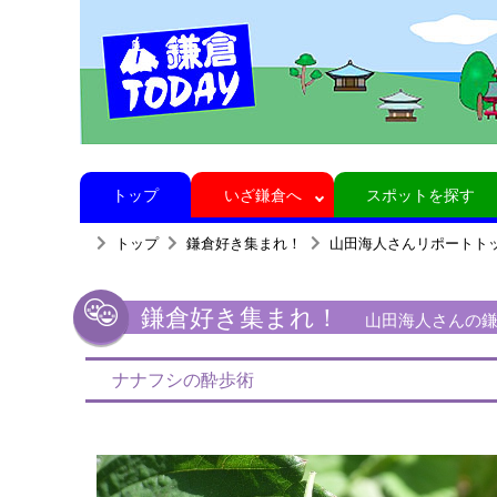
トップ
いざ鎌倉へ
スポットを探す
トップ
鎌倉好き集まれ！
山田海人さんリポートト
鎌倉好き集まれ！
山田海人さんの鎌
ナナフシの酔歩術