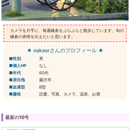
カメラを片手に、毎週鎌倉をぶらぶらと散歩しています。旬の
鎌倉の表情を伝えたいと思います。
★ nakasrさんのプロフィール ★
性別
男
個人HP
なし
年代
60代
居住地
藤沢市
血液型
B型
趣味
読書、写真、カメラ、温泉、お酒
最新の10号