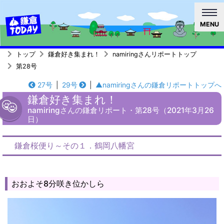
MENU
トップ
鎌倉好き集まれ！
namiringさんリポートトップ
第28号
27号
|
29号
|
▲namiringさんの鎌倉リポートトップへ
鎌倉好き集まれ！
namiringさんの鎌倉リポート・第28号（2021年3月26
日）
鎌倉桜便り～その１．鶴岡八幡宮
おおよそ8分咲き位かしら