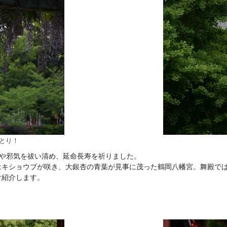
とり！
気や邪気を祓い清め、延命長寿を祈りました。
キショウブが咲き、大銀杏の青葉が見事に茂った鶴岡八幡宮。舞殿では
け紹介します。
。