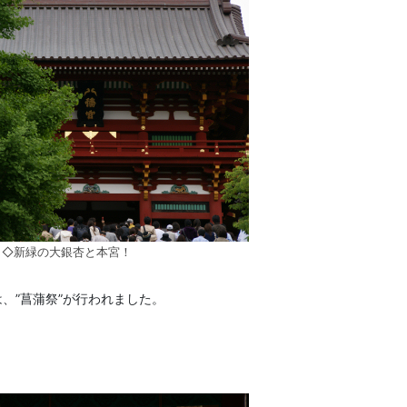
◇新緑の大銀杏と本宮！
、”菖蒲祭”が行われました。