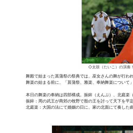
◇太鼓（たいこ）の演奏
舞殿で始まった菖蒲祭の祭典では、巫女さんの舞が行わ
舞楽の始まる前に、「菖蒲祭、雅楽、奉納舞楽について
本日の舞楽の奉納は四部構成。振鉾（えんぶ）、北庭楽
振鉾：周の武王が商郊の牧野で殷の王を討って天下を平
北庭楽：大国の法にて婚姻の日に、家の北面にて奏した