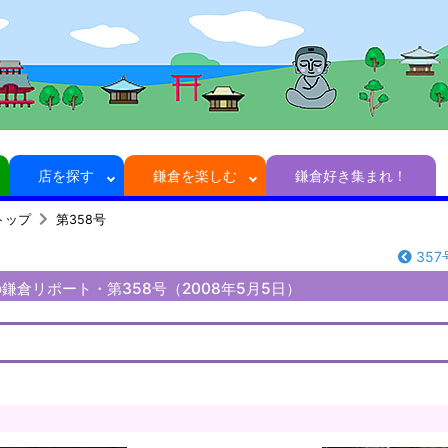
店を探す
鎌倉を楽しむ
鎌倉好き集まれ！
トップ
第358号
357
鎌倉リポート・第358号（2008年5月5日）