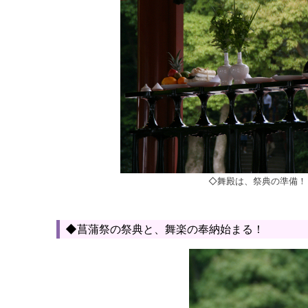
◇舞殿は、祭典の準備！
◆菖蒲祭の祭典と、舞楽の奉納始まる！