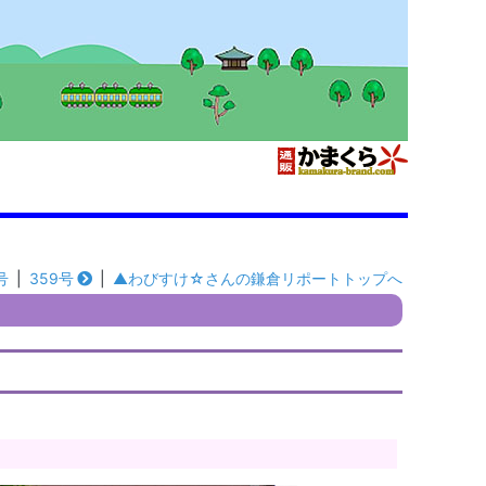
号
|
359号
|
▲わびすけ☆さんの鎌倉リポートトップへ