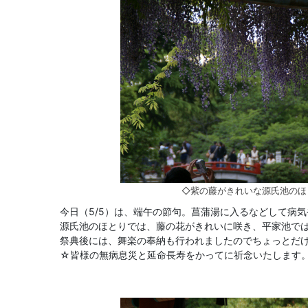
◇紫の藤がきれいな源氏池のほ
今日（5/5）は、端午の節句。菖蒲湯に入るなどして病
源氏池のほとりでは、藤の花がきれいに咲き、平家池では
祭典後には、舞楽の奉納も行われましたのでちょっとだ
☆皆様の無病息災と延命長寿をかってに祈念いたします