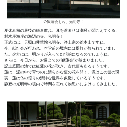
◇観蓮会もね、光明寺！
夏休み前の最後の鎌倉散歩。耳を澄ませば潮騒が聞こえてくる、
材木座海岸の海辺の寺、光明寺！
正式には、天照山蓮華院光明寺、浄土宗の総本山ですね。
今、献灯会が行われ、本堂前の境内には提灯が飾られていまし
た。夕方には、明かりが入って幻想的になるのでしょうね。
さらに、今日から、お目当ての”観蓮会”が始まりました。
記主庭園の池では紅蓮の花が咲き、古代蓮もあるそうです。
蓮は、泥の中で育つのに清らかな蓮の花を開く。泥はこの世の現
実、蓮は仏の悟りの清浄な世界を象徴しているそうです。
静寂の光明寺の境内で時間を忘れて物思いにふけってみました。