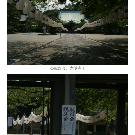
◇献灯会、光明寺！