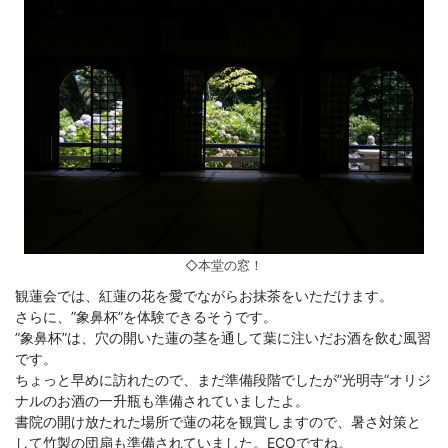
◇本堂の窓！
観蓮会では、紅蓮の花を愛でながらお抹茶をいただけます。
さらに、”象鼻杯”を体験できるそうです。
”象鼻杯”は、穴の開いた蓮の茎を通して葉に注いだお酒を飲む風習
です。
ちょっと早めに訪れたので、まだ準備段階でしたが”光明寺”オリジ
ナルのお酒の一升瓶も準備されていましたよ。
書院の開け放たれた場所で蓮の花を観賞しますので、暑さ対策と
して竹製の団扇も準備されていました。ECOですね。