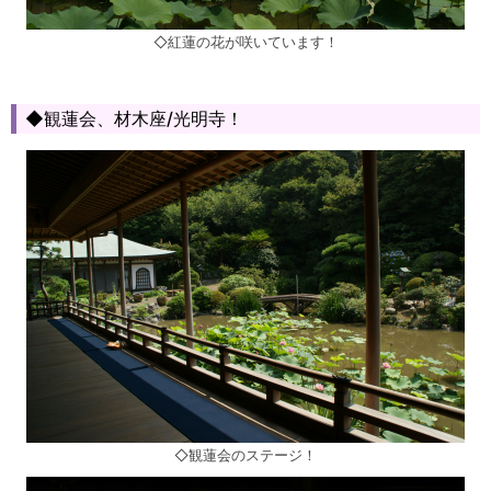
◇紅蓮の花が咲いています！
◆観蓮会、材木座/光明寺！
◇観蓮会のステージ！