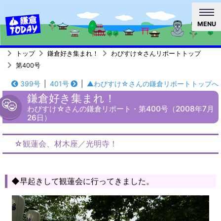
MENU
トップ
鎌倉好き集まれ！
わびすけ☆さんリポートトップ
第400号
399号
|
401号
|
▲わびすけ☆さんの鎌倉リポートトップへ
鎌倉好き集まれ！
わびすけ☆さんの鎌倉リポート・第400号（2008年7月
26日）
☆観蓮会、材木座／光明寺！
◆早起きして観蓮会に行ってきました。