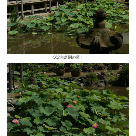
◇記主庭園の蓮！