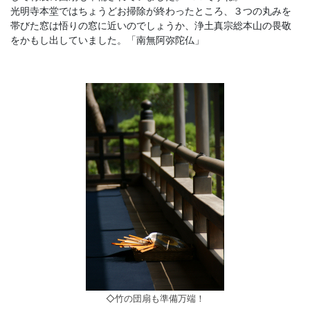
光明寺本堂ではちょうどお掃除が終わったところ、３つの丸みを
帯びた窓は悟りの窓に近いのでしょうか、浄土真宗総本山の畏敬
をかもし出していました。「南無阿弥陀仏」
◇竹の団扇も準備万端！