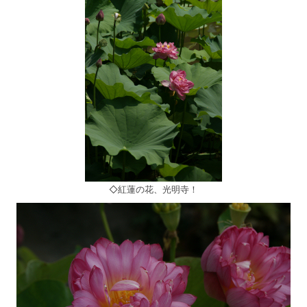
◇紅蓮の花、光明寺！