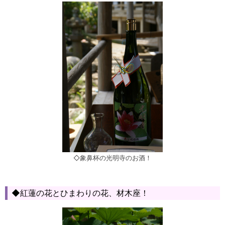
◇象鼻杯の光明寺のお酒！
◆紅蓮の花とひまわりの花、材木座！