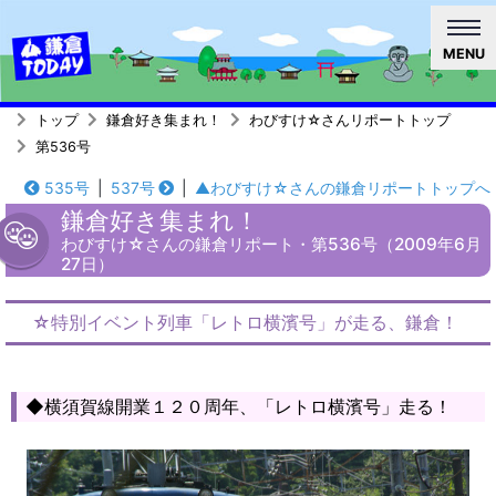
MENU
トップ
鎌倉好き集まれ！
わびすけ☆さんリポートトップ
第536号
535号
|
537号
|
▲わびすけ☆さんの鎌倉リポートトップへ
鎌倉好き集まれ！
わびすけ☆さんの鎌倉リポート・第536号（2009年6月
27日）
☆特別イベント列車「レトロ横濱号」が走る、鎌倉！
◆横須賀線開業１２０周年、「レトロ横濱号」走る！