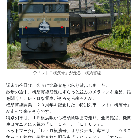
◇「レトロ横濱号」が走る、横須賀線！
週末の今日は、久々に北鎌倉をぶらり散歩しました。
散歩の途中、横須賀線沿線にずらっと並ぶカメラマンを発見。話
を聞くと、レトロな電車がそろそろ来るとか。
横須賀線開業１２０周年を記念した、特別列車「レトロ横濱号」
が走って来るそうです。
特別列車は、ＪＲ横浜駅から横須賀駅まで走り、全席指定。機関
車はマニアに人気の「ＥＦ６４」、「ＥＦ６５」。
ヘッドマークは「レトロ横濱号」オリジナル。客車は、１９３０
年～５０年代に製造された旧型車「スハフ４２」、「オハ４