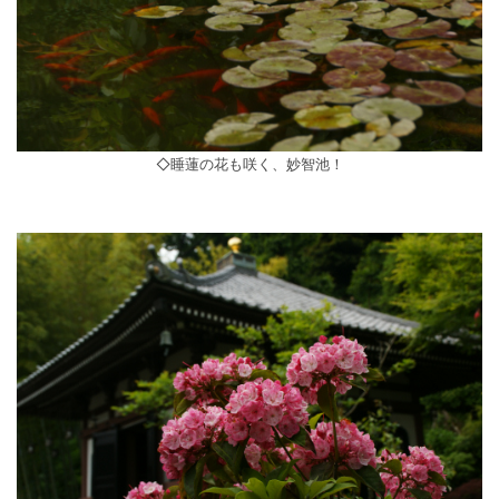
◇睡蓮の花も咲く、妙智池！