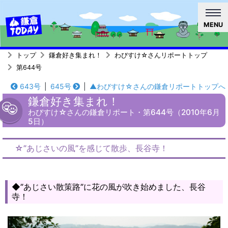
MENU
トップ
鎌倉好き集まれ！
わびすけ☆さんリポートトップ
第644号
643号
|
645号
|
▲わびすけ☆さんの鎌倉リポートトップへ
鎌倉好き集まれ！
わびすけ☆さんの鎌倉リポート・第644号（2010年6月
5日）
☆”あじさいの風”を感じて散歩、長谷寺！
◆”あじさい散策路”に花の風が吹き始めました、長谷
寺！