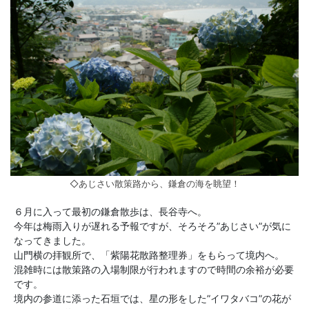
◇あじさい散策路から、鎌倉の海を眺望！
６月に入って最初の鎌倉散歩は、長谷寺へ。
今年は梅雨入りが遅れる予報ですが、そろそろ”あじさい”が気に
なってきました。
山門横の拝観所で、「紫陽花散路整理券」をもらって境内へ。
混雑時には散策路の入場制限が行われますので時間の余裕が必要
です。
境内の参道に添った石垣では、星の形をした”イワタバコ”の花が