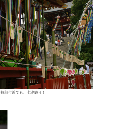
◇舞殿付近でも、七夕飾り！