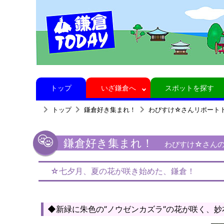
トップ
いざ鎌倉へ
スポットを探す
トップ
鎌倉好き集まれ！
わびすけ☆さんリポート
鎌倉好き集まれ！
わびすけ☆さんの
☆七夕月、夏の花が咲き始めた、鎌倉！
◆新緑に朱色の”ノウゼンカズラ”の花が咲く、妙