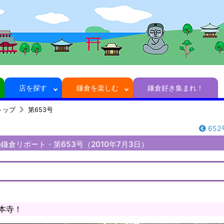
店を探す
鎌倉を楽しむ
鎌倉好き集まれ！
トップ
第653号
652
鎌倉リポート・第653号（2010年7月3日）
本寺！