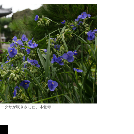
ツユクサが咲きさした、本覚寺！