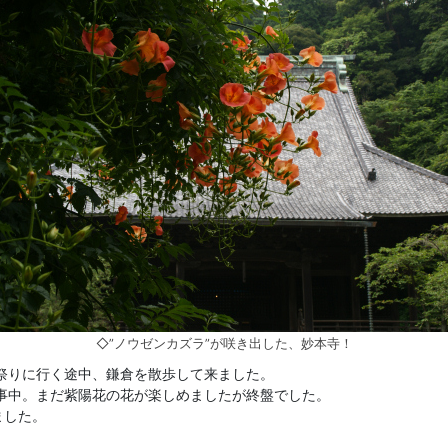
◇”ノウゼンカズラ”が咲き出した、妙本寺！
祭りに行く途中、鎌倉を散歩して来ました。
事中。まだ紫陽花の花が楽しめましたが終盤でした。
ました。