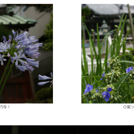
巧寺！
◇紫