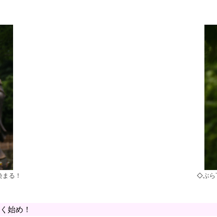
染まる！
◇ぶら
く始め！