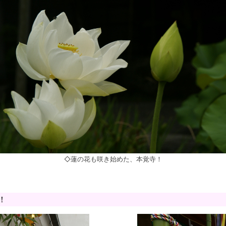
◇蓮の花も咲き始めた、本覚寺！
！