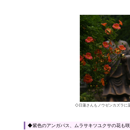
◇日蓮さんもノウゼンカズラに
◆紫色のアンガパス、ムラサキツユクサの花も咲