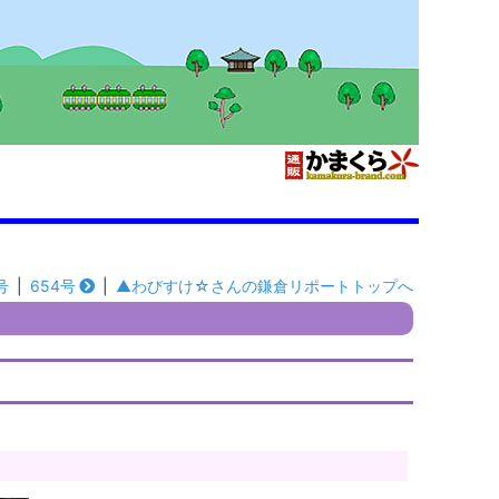
号
|
654号
|
▲わびすけ☆さんの鎌倉リポートトップへ