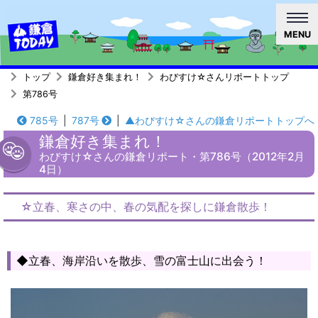
MENU
トップ
鎌倉好き集まれ！
わびすけ☆さんリポートトップ
第786号
785号
|
787号
|
▲わびすけ☆さんの鎌倉リポートトップへ
鎌倉好き集まれ！
わびすけ☆さんの鎌倉リポート・第786号（2012年2月
4日）
☆立春、寒さの中、春の気配を探しに鎌倉散歩！
◆立春、海岸沿いを散歩、雪の富士山に出会う！