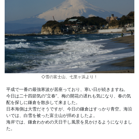
◇雪の富士山、七里ヶ浜より！
平成で一番の最強寒波が居座っており、寒い日が続きますね。
今日は二十四節気の”立春”、梅の開花の遅れも気になり、春の気
配を探しに鎌倉を散歩して来ました。
日本海側は大雪だそうですが、今日の鎌倉はすっかり青空。海沿
いでは、白雪を被った富士山が拝めましたよ。
海岸では、鎌倉わかめの天日干し風景を見かけるようになりまし
た。