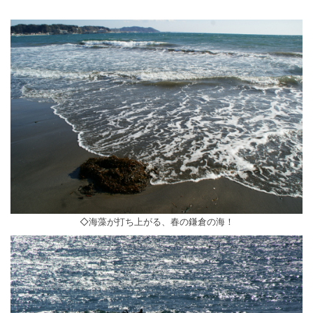
◇海藻が打ち上がる、春の鎌倉の海！