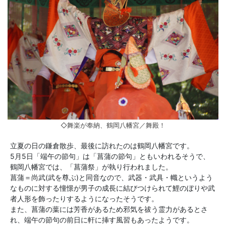
◇舞楽が奉納、鶴岡八幡宮／舞殿！
立夏の日の鎌倉散歩、最後に訪れたのは鶴岡八幡宮です。
5月5日「端午の節句」は「菖蒲の節句」ともいわれるそうで、
鶴岡八幡宮では、「菖蒲祭」が執り行われました。
菖蒲＝尚武(武を尊ぶ)と同音なので、武器・武具・幟というよう
なものに対する憧憬が男子の成長に結びつけられて鯉のぼりや武
者人形を飾ったりするようになったそうです。
また、菖蒲の葉には芳香があるため邪気を祓う霊力があるとさ
れ、端午の節句の前日に軒に挿す風習もあったようです。