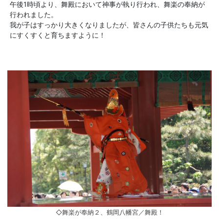
午後1時頃より、舞殿において神事が執り行われ、舞楽の奉納が
行われました。
我が子はすっかり大きくなりましたが、皆さんの子供たちも元気
にすくすくと育ちますように！
◇舞楽が奉納２、鶴岡八幡宮／舞殿！