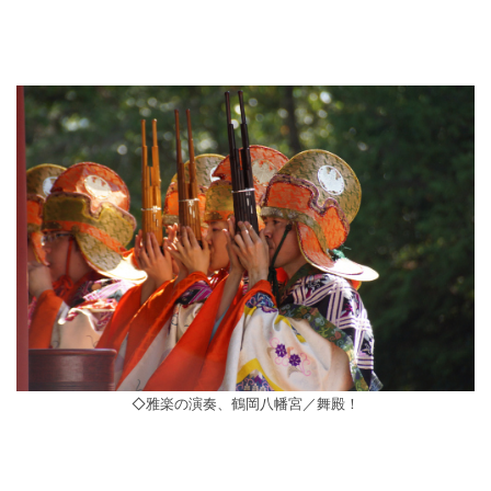
◇雅楽の演奏、鶴岡八幡宮／舞殿！