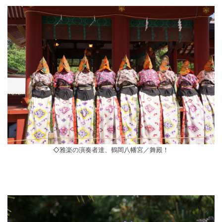
◇雅楽の演奏者達、鶴岡八幡宮／舞殿！