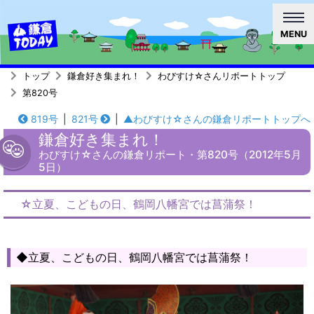
MENU
トップ
鎌倉好き集まれ！
わびすけ☆さんリポートトップ
第820号
819号
|
821号
|
▲わびすけ☆さんの鎌倉リポートトップへ
鎌倉好き集まれ！
わびすけ☆さんの鎌倉リポート・第820号（2012年5月
5日）
☆立夏、こどもの日、鶴岡八幡宮では菖蒲祭！
◆立夏、こどもの日、鶴岡八幡宮では菖蒲祭！