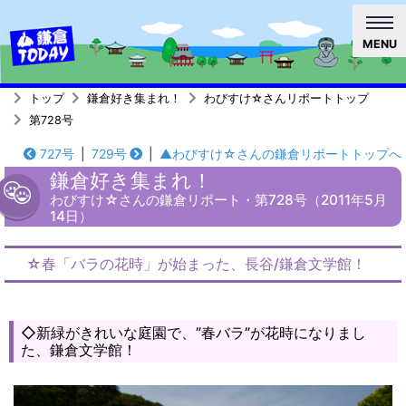
MENU
トップ
鎌倉好き集まれ！
わびすけ☆さんリポートトップ
第728号
727号
|
729号
|
▲わびすけ☆さんの鎌倉リポートトップへ
鎌倉好き集まれ！
わびすけ☆さんの鎌倉リポート・第728号（2011年5月
14日）
☆春「バラの花時」が始まった、長谷/鎌倉文学館！
◇新緑がきれいな庭園で、”春バラ”が花時になりまし
た、鎌倉文学館！