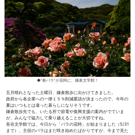
◆”春バラ”が花時に、鎌倉文学館！
五月晴れとなった土曜日、鎌倉散歩に出かけてきました。
政府から各企業への一律１５％削減要請が決まったので、今年の
夏はいつもとは違った暮らしになりそうです。
鎌倉散歩先でも、いたる所で節電や復興支援の案内がでていま
が、みんなで協力して乗り越えることが大切ですね。
長谷文学館では、今日から「バラの花時」が始まりました（5/31
まで）。主役のバラはまだ咲き始めたばかりですが、今まで見た