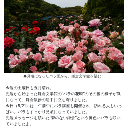
◆見頃になったバラ園から、鎌倉文学館を望む！
今週の土曜日も五月晴れ。
先週から始まった鎌倉文学館の”バラの花時”のその後の様子が気
になって、鎌倉散歩の途中に立ち寄りました。
今日（5/21）は、午前中にバラ講座も開催され、訪れる人もいっ
ぱい。バラもすっかり見頃になっていました。
先週メッセージを頂いた”棘のない鎌倉”という黄色いバラも咲い
ていましたよ。