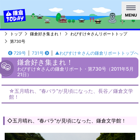
MENU
トップ
鎌倉好き集まれ！
わびすけ☆さんリポートトップ
第730号
729号
|
731号
|
▲わびすけ☆さんの鎌倉リポートトップへ
鎌倉好き集まれ！
わびすけ☆さんの鎌倉リポート・第730号（2011年5月
21日）
☆五月晴れ、”春バラ”が見頃になった、長谷／鎌倉文学
館！
◇五月晴れ、”春バラ”が見頃になった、鎌倉文学館！