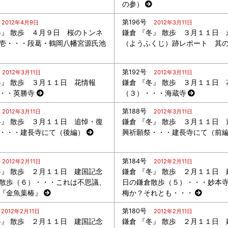
の参）
第196号
2012年4月9日
2012年3月11日
春』 散歩 ４月９日 桜のトンネ
鎌倉 『冬』 散歩 ３月１１日 
壱・・・段葛・鶴岡八幡宮源氏池
（ようふくじ）跡レポート 其
第192号
2012年3月11日
2012年3月11日
冬』 散歩 ３月１１日 花情報
鎌倉 『冬』 散歩 ３月１１日 
・・英勝寺
（３）・・・海蔵寺
第188号
2012年3月11日
2012年3月11日
冬』 散歩 ３月１１日 追悼・復
鎌倉 『冬』 散歩 ３月１１日 
・・・建長寺にて（後編）
興祈願祭・・・建長寺にて（前
第184号
2012年2月11日
2012年2月11日
冬』 散歩 ２月１１日 建国記念
鎌倉 『冬』 散歩 ２月１１日 
散歩（６）・・・これは不思議、
日の鎌倉散歩（５）・・・妙本
『金魚葉椿』
梅か？それとも・・・
第180号
2012年2月11日
2012年2月11日
冬』 散歩 ２月１１日 建国記念
鎌倉 『冬』 散歩 ２月１１日 