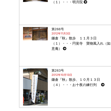
（１）・・・明月院
第266号
2012年11月3日
鎌倉『秋』散歩 １１月３日
（１）・・・円覚寺 寶物風入れ（如
意庵）
第263号
2012年10月13日
鎌倉『秋』散歩、１０月１３日
（４）・・・お十夜の練行列