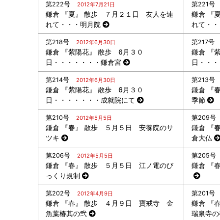
第222号
第221号
2012年7月21日
鎌倉 『夏』 散歩 ７月２１日 友人を連
鎌倉 『
れて・・・明月院
れて・・
第218号
第217号
2012年6月30日
鎌倉 『紫陽花』 散歩 6月３０
鎌倉 『
日・・・・・・・鎌倉宮
日・・・
第214号
第213号
2012年6月30日
鎌倉 『紫陽花』 散歩 6月３０
鎌倉 『
日・・・・・・・成就院にて
季節
第210号
第209号
2012年5月5日
鎌倉 『春』 散歩 ５月５日 安養院のサ
鎌倉 『
ツキ
倉大仏
第206号
第205号
2012年5月5日
鎌倉 『春』 散歩 ５月５日 江ノ電のび
鎌倉 『
っくり規制
第202号
第201号
2012年4月9日
鎌倉 『春』 散歩 ４月９日 寶戒寺 金
鎌倉 『
魚葉椿其の弐
瑞泉寺の