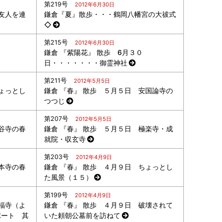
第219号
2012年6月30日
友人を連
鎌倉『夏』散歩・・・鶴岡八幡宮の大祓式
◇
第215号
2012年6月30日
鎌倉 『紫陽花』 散歩 6月３０
日・・・・・・・御霊神社
第211号
2012年5月5日
ょっとし
鎌倉 『春』 散歩 ５月５日 安国論寺の
つつじ
第207号
2012年5月5日
谷寺の春
鎌倉 『春』 散歩 ５月５日 極楽寺・成
就院・収玄寺
第203号
2012年4月9日
本寺の春
鎌倉 『春』 散歩 ４月９日 ちょっとし
た風景（１５）
第199号
2012年4月9日
福寺（よ
鎌倉 『春』 散歩 ４月９日 破壊されて
ポート 其
いた頼朝公墓前を訪ねて