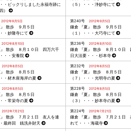
・・ビックリしました永福寺跡に
（５）・・・浄妙寺にて
四）
第240号
2012年9月5日
2012年9月5日
夏』 散歩 ９月５日
鎌倉 『夏』 散歩 ９月５日
・・妙隆寺にて
（１）・・・大巧寺にて
第236号
2012年8月10日
2012年8月10日
夏』 散歩 ８月１０日 四万六千
鎌倉 『夏』 散歩 ８月１０日 
・・・安養院
日大法要・・・杉本寺
第232号
2012年8月5日
2012年8月5日
夏』 散歩 ８月５日
鎌倉 『夏』 散歩 ８月５日
・・材木座海岸の夏
（７）・・・光明寺の夏
第228号
2012年8月5日
2012年8月5日
夏』 散歩 ８月５日
鎌倉 『夏』 散歩 ８月５日
・・常栄寺の夏
（３）・・・妙本寺の夏
第224号
2012年7月21日
2012年7月21日
夏』 散歩 ７月２１日 友人を連
鎌倉 『夏』 散歩 ７月２１日 
・最終回 銭洗弁財天
れて・・・海蔵寺