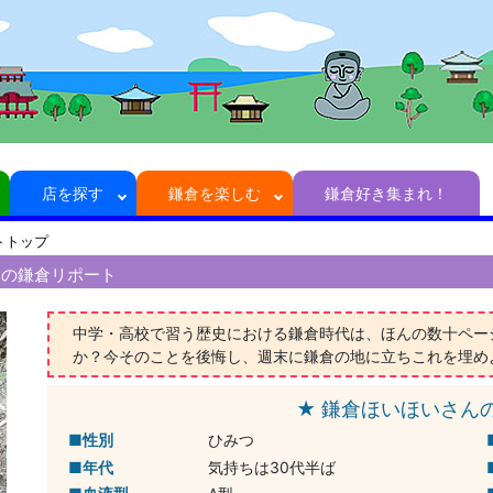
店を探す
鎌倉を楽しむ
鎌倉好き集まれ！
トトップ
んの鎌倉リポート
中学・高校で習う歴史における鎌倉時代は、ほんの数十ペー
か？今そのことを後悔し、週末に鎌倉の地に立ちこれを埋め
★ 鎌倉ほいほいさん
性別
ひみつ
年代
気持ちは30代半ば