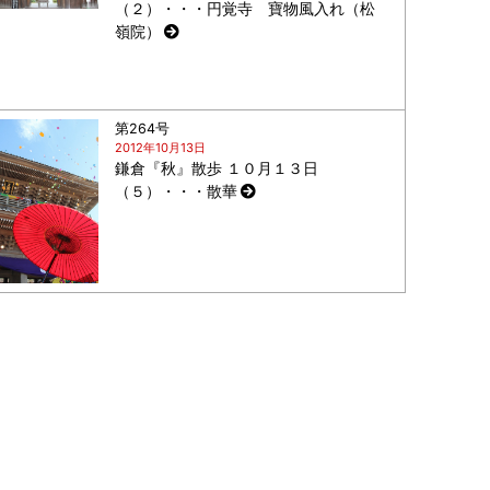
（２）・・・円覚寺 寶物風入れ（松
嶺院）
第264号
2012年10月13日
鎌倉『秋』散歩 １０月１３日
（５）・・・散華